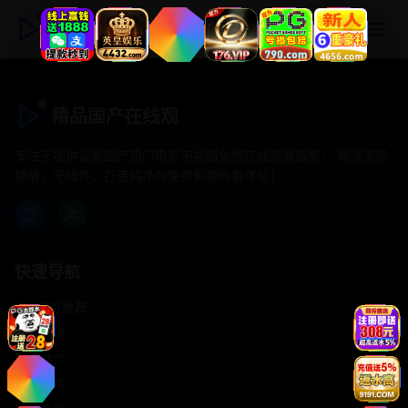
精品国产在线观
精品国产在线观
专注于提供最新国产热门电影电视剧免费在线观看服务， 高清流畅
播放，无插件，打造纯净的免费影视观看体验！
快速导航
首页推荐
精选剧情
热门动作
浪漫爱情